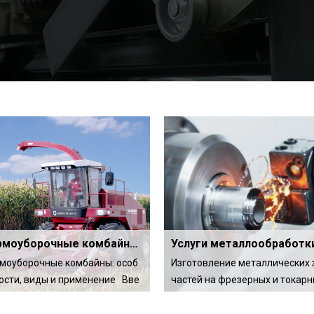
Кормоуборочные комбайны: особенности, виды и применение
Услуги металлообработк
моуборочные комбайны: особ
Изготовление металлических 
ости, виды и применение Вве
частей на фрезерных и токарн
ие Кормоуборочные комбайн
танках с ЧПУ Введение Мет
 это специализированная сель
обработка на станках с число