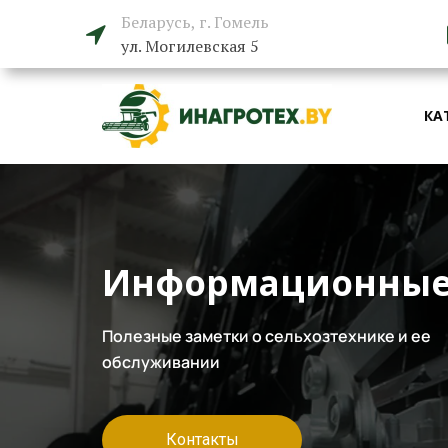
Беларусь, г. Гомель

ул. Могилевская 5
КА
Информационные
Полезные заметки о сельхозтехнике и ее
обслуживании
Контакты