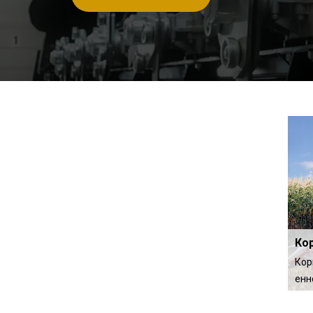
Кор
енн
ден
ы —