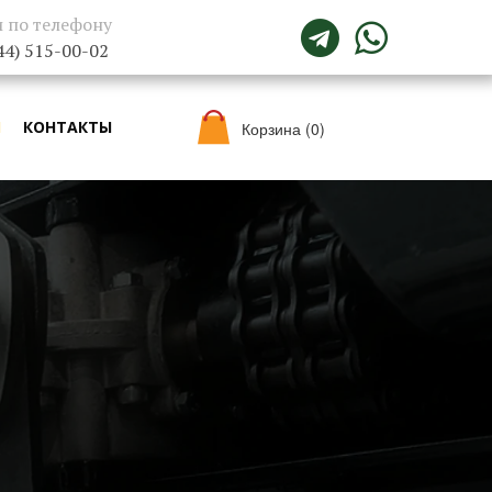
 по телефону


44) 515-00-02
И
КОНТАКТЫ
Корзина
(0)