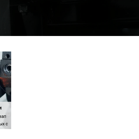
и
зап
ых с
алло
вым